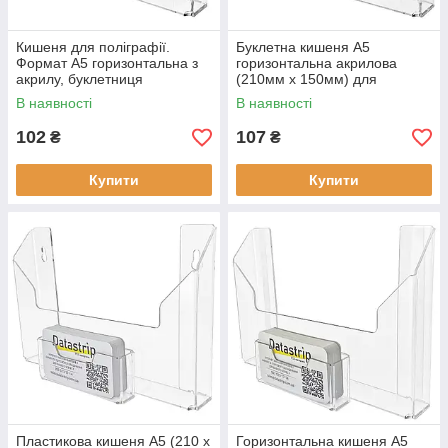
Кишеня для поліграфії.
Буклетна кишеня А5
Формат А5 горизонтальна з
горизонтальна акрилова
акрилу, буклетниця
(210мм х 150мм) для
(210х150мм)
поліграфії на скотчі
В наявності
В наявності
102
107
₴
₴
Купити
Купити
Пластикова кишеня А5 (210 х
Горизонтальна кишеня А5