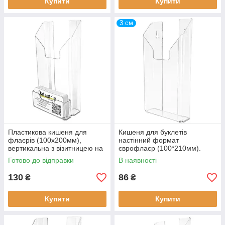
Купити
Купити
3 см
Пластикова кишеня для
Кишеня для буклетів
флаєрів (100х200мм),
настінний формат
вертикальна з візитницею на
єврофлаєр (100*210мм).
скотчі
Кріплення під саморізи
Готово до відправки
В наявності
130
86
₴
₴
Купити
Купити