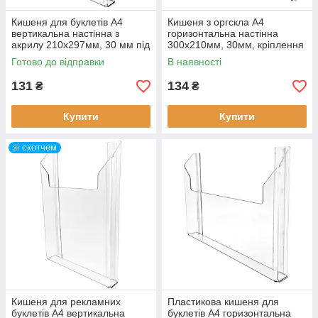
Кишеня для буклетів А4
Кишеня з оргскла А4
вертикальна настінна з
горизонтальна настінна
акрилу 210х297мм, 30 мм під
300х210мм, 30мм, кріплення
саморіз
під саморіз
Готово до відправки
В наявності
131
134
₴
₴
Купити
Купити
зі скотчем
Кишеня для рекламних
Пластикова кишеня для
буклетів А4 вертикальна
буклетів А4 горизонтальна