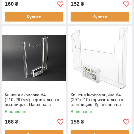
160
152
₴
₴
Купити
Купити
Кишеня акрилова А4
Кишеня інформаційна А4
(210х297мм) вертикальна з
(297х210) горизонтальна з
візитницею. Настінна, зі
візитницею. Кріплення на
скотчем
скотч
В наявності
В наявності
168
158
₴
₴