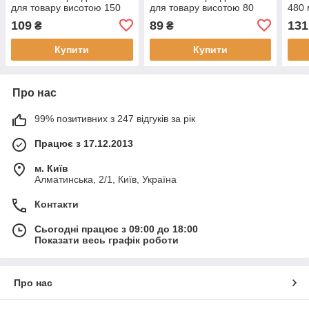
для товару висотою 150
для товару висотою 80
480 
мм, довжина 380 мм
мм, довжина 380 мм
това
109
89
131
₴
₴
Купити
Купити
Про нас
99% позитивних з 247 відгуків за рік
Працює з 17.12.2013
м. Київ
Алматинська, 2/1, Київ, Україна
Контакти
Сьогодні працює з 09:00 до 18:00
Показати весь графік роботи
Про нас