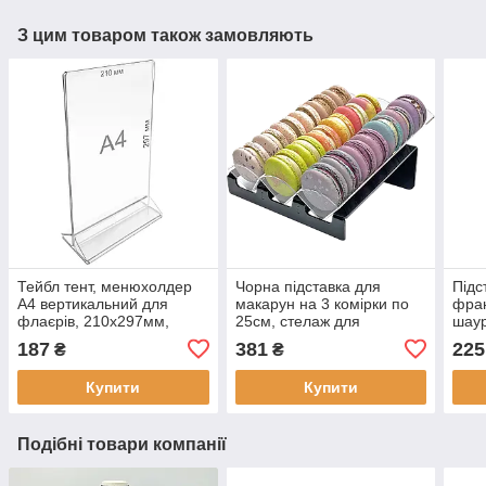
З цим товаром також замовляють
Тейбл тент, менюхолдер
Чорна підставка для
Підс
А4 вертикальний для
макарун на 3 комірки по
фран
флаєрів, 210х297мм,
25см, стелаж для
шаур
прозорий акриловий
презентації продукції у
доги
187
381
225
₴
₴
вітринах
Купити
Купити
Подібні товари компанії