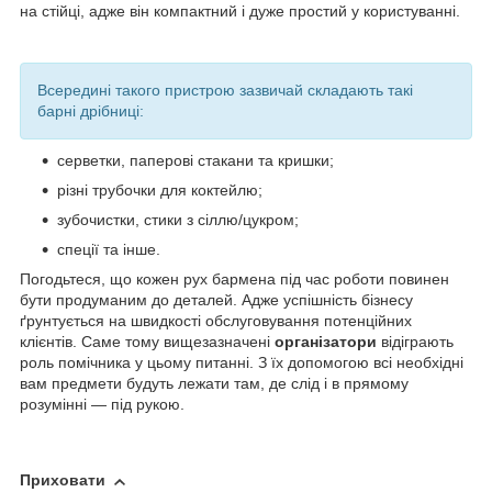
на стійці, адже він компактний і дуже простий у користуванні.
Всередині такого пристрою зазвичай складають такі
барні дрібниці:
серветки, паперові стакани та кришки;
різні трубочки для коктейлю;
зубочистки, стики з сіллю/цукром;
спеції та інше.
Погодьтеся, що кожен рух бармена під час роботи повинен
бути продуманим до деталей. Адже успішність бізнесу
ґрунтується на швидкості обслуговування потенційних
клієнтів. Саме тому вищезазначені
організатори
відіграють
роль помічника у цьому питанні. З їх допомогою всі необхідні
вам предмети будуть лежати там, де слід і в прямому
розумінні — під рукою.
Приховати