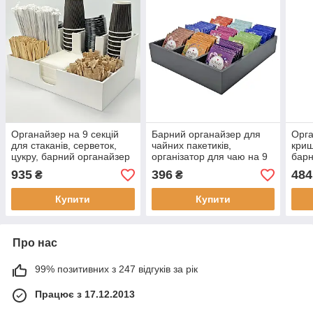
Органайзер на 9 секцій
Барний органайзер для
Орга
для стаканів, серветок,
чайних пакетиків,
криш
цукру, барний органайзер
організатор для чаю на 9
барн
для кав'ярні білий
секцій, графіт
43х1
935
396
484
₴
₴
Купити
Купити
Про нас
99% позитивних з 247 відгуків за рік
Працює з 17.12.2013