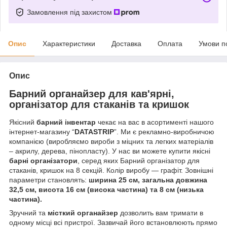
Замовлення під захистом
Опис
Характеристики
Доставка
Оплата
Умови п
Опис
Барний органайзер для кав'ярні,
організатор для стаканів та кришок
Якісний
барний інвентар
чекає на вас в асортименті нашого
інтернет-магазину “
DATASTRIP
”. Ми є рекламно-виробничою
компанією (виробляємо вироби з міцних та легких матеріалів
– акрилу, дерева, пінопласту). У нас ви можете купити якісні
барні організатори
, серед яких Барний організатор для
стаканів, кришок на 8 секцій. Колір виробу — графіт. Зовнішні
параметри становлять:
ширина 25 см, загальна довжина
32,5 см, висота 16 см (висока частина) та 8 см (низька
частина).
Зручний та
місткий органайзер
дозволить вам тримати в
одному місці всі пристрої. Зазвичай його встановлюють прямо