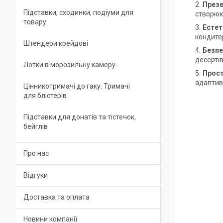
Презе
Підставки, сходинки, подіуми для
створюю
товару
Естет
кондите
Штендери крейдові
Безпе
десертів
Лотки в морозильну камеру.
Прост
адаптив
Цінникотримачі до гаку. Тримачі
для блістерів
Підставки для донатів та тістечок,
бейглів
Про нас
Відгуки
Доставка та оплата
Новини компанії