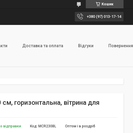
Кошик
+380 (97) 013-17-14
акти
Доставка та оплата
Відгуки
Повернення
 см, горизонтальна, вітрина для
до відправки
Код:
MCR230BL
Оптом і в роздріб