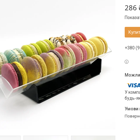
286 
Показат
Купи
+380 (9
У компа
будь-я
поверн