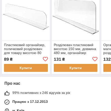
Пластиковий органайзер,
Розділювач пластиковий
Орга
поличковий розділювач
висотою 150 мм, довжина
магн
для товару висотою 80
480 мм, органайзер
розд
мм, довжина 380 мм
товару прозорий
висо
89
131
132
₴
₴
480
Купити
Купити
Про нас
99% позитивних з 246 відгуків за рік
Працює з 17.12.2013
м. Київ