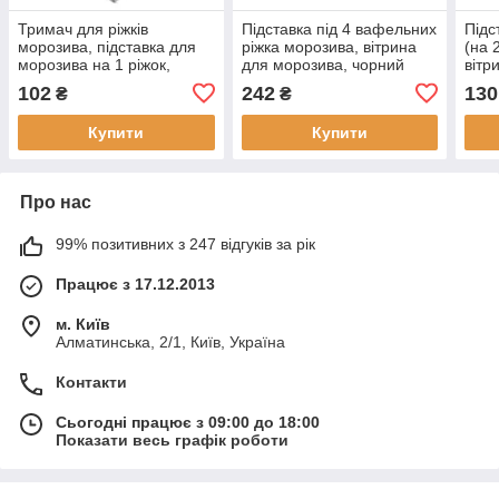
Тримач для ріжків
Підставка під 4 вафельних
Підс
морозива, підставка для
ріжка морозива, вітрина
(на 
морозива на 1 ріжок,
для морозива, чорний
вітр
пластикова
акрил 3 мм
моро
102
242
130
₴
₴
Купити
Купити
Про нас
99% позитивних з 247 відгуків за рік
Працює з 17.12.2013
м. Київ
Алматинська, 2/1, Київ, Україна
Контакти
Сьогодні працює з 09:00 до 18:00
Показати весь графік роботи